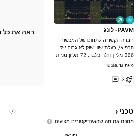
ל
ו
נ
PAVM- לונג
ראה את כל ה
ג
חברה הקשורה לתחום של המכשור
הרפואי, בעלת שווי שוק לא גבוה של
366 מליון דולר בלבד. 72 מליון מניות
בפלואט ומעט שורטיטסטים במנייה.
מאת ‎IdoBurla‎
לאחר הנפקת מניות בתחילת חודש
מרץ שהובילה ללחץ שלילי כלפי מעלה
3
אבל סה"כ המנייה מצליחה להתמודד
ונתמכת. אפשר לראות תמיכות
מובהקות באיזורי ה4$ באיזורי 50%
פיבונאצי שנמתח מהא
טכני
מסכם את מה שהאינדיקטורים
מציעים.
ניטראלי