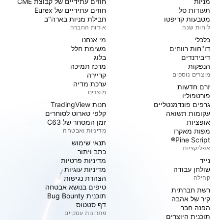
מניות‏
חוזים עתידיים של קבוצת CME
תעודות סל
חוזים עתידיים של Eurex
מטבעות קריפטו
חבילת מניות בארה"ב
לוחות שנה
אודות החברה
כלכלי
מי אנחנו
דו"חות רווחים
משימת חלל
דיבידנדים
בלוג
הנפקות
מרכז תמיכה
מוצרים נוספים
קריירה
ערכת מדיה
זרם חדשות
מוצרים
פורטפוליו
גרפים פונדמנטליים
חנות TradingView
עקומות תשואה
קלפי טארוט לסוחרים
אופציות
זמן המסחר של C63
מפות מאקרו
מדיניות ואבטחה
Pine Script®
תנאי שימוש
אפליקציות
כתב ויתור
נייד
מדיניות פרטיות
שולחן עבודה
מדיניות עוגיות
קהילה
הצהרת נגישות
טיפים בנושא אבטחה
רשת חברתית
תוכנית Bug Bounty
קיר של אהבה
דף סטטוס
הפנה חבר
פתרונות עסקיים
תוכנית היוצרים