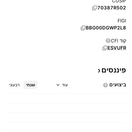
CUSIP
70387R502
FIGI
BBG00DGWP2L8
קוד CFI
ESVUFR
פיננסים
ביצועים
עוד
שנתי
רבעוני