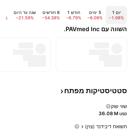
יום ‎1‎
‎5‎ ימים
חודש ‎1‎
‎6‎ חודשים
שנה עד היום
שנה 
22%
−21.59%
−54.39%
−6.79%
−6.09%
−1.98%
השווה עם PAVmed Inc.
סטטיסטיקות
מפתח
שווי שוק
‪36.08 M‬
USD
תשואת דיבידנד (צוין)