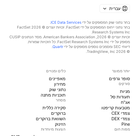
עברית
בחר נתוני שוק המסופקים על ידי
ICE Data Services
.
בחר נתוני ייחוס המסופקים על ידי FactSet. זכויות יוצרים © 2026 ‏FactSet
Research Systems Inc.‏
זכויות יוצרים © 2026, ‏American Bankers Association. מסד הנתונים CUSIP
מסופק על ידי FactSet Research Systems Inc. כל הזכויות שמורות.
דיווחי SEC ומסמכים נוספים מסופקים על ידי
Quartr
.
© 2026 ‏TradingView, Inc.‏
יותר ממוצר
כלים ומנויים
סופר גרפים
מאפיינים
סורקים
מחירון
נתוני שוק
מניות‏
תוכניות מתנה
תעודות סל
מסחר
אג"ח
מטבעות קריפטו
סקירה כללית
צמדי CEX
ברוקרים
צמדי DEX
השוואת ברוקרים
Pine
הזינוק
מפות חום
הצעות מיוחדות