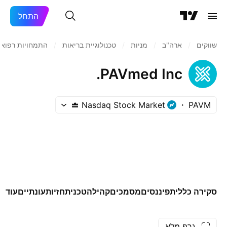
התחל
שווקים
/
ארה"ב‏
/
מניות‏
/
טכנולוגיית בריאות
/
התמחויות רפואי
PAVmed Inc.
Nasdaq Stock Market
PAVM
סקירה כללית
פיננסים
מסמכים
קהילה
טכני
תחזיות
עונתיים
עוד
גרף מלא