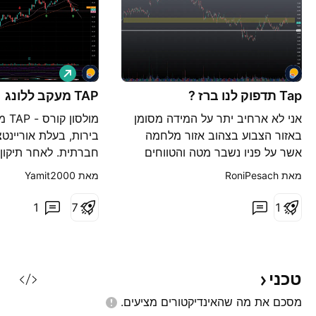
ל
ו
Tap תדפוק לנו ברז ?
TAP מעקב ללונג
נ
ג
אני לא ארחיב יתר על המידה מסומן
מולס
באזור הצבוע בצהוב אזור מלחמה
בירות, בעלת אוריינט
אשר על פניו נשבר מטה והטווחים
חברתית. לאחר תיקון 
הארוכים תומכים גם הם בהמשך
אני עוקבת אחריה ללונ
מאת ‎RoniPesach‎
מאת ‎Yamit2000‎
ירידות יחד עם נתונים כללים די פרווה
שהמניה מתבססת ונתמ
בהחלט יכולה להמשיך מטה כאשר
רמה שבעבר היוותה ר
1
7
1
רמת התמיכה המשמעותית באזור 43
כל עוד רמה זו נשמרת
דולר חזרה היום לתוך הטווח ואין מה
ראויה למעקב ללונג. 
לחשוב על שורט בשלב הזה לפחות
מהאינדיקטורים אינם 
אהבתם ? תעשו 👍🏻, תייגו ו
כרגע. מלבד מחזורי 
טכני
מסכם את מה שהאינדיקטורים
מציעים.