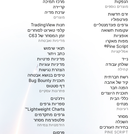
הנפקות
מרכז תמיכה
מוצרים נוספים
קריירה
ערכת מדיה
זרם חדשות
מוצרים
פורטפוליו
גרפים פונדמנטליים
חנות TradingView
עקומות תשואה
קלפי טארוט לסוחרים
אופציות
זמן המסחר של C63
מפות מאקרו
מדיניות ואבטחה
Pine Script®
תנאי שימוש
אפליקציות
כתב ויתור
נייד
מדיניות פרטיות
שולחן עבודה
מדיניות עוגיות
קהילה
הצהרת נגישות
טיפים בנושא אבטחה
רשת חברתית
תוכנית Bug Bounty
קיר של אהבה
דף סטטוס
הפנה חבר
פתרונות עסקיים
תוכנית היוצרים
כללי הבית
וידג'טים
מנחים
ספריות גרפים
רעיונות
Lightweight Charts™
גרפים מתקדמים
מסחר
פלטפורמת מסחר
השכלה
הזדמנויות צמיחה
בחירות העורכים
PINE SCRIPT
פּרסום