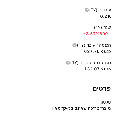
עובדים (FY)
‪16.2 K‬
שנה (1Y)
‪−3.57%‬
−600
הכנסה / עובד (1Y)
‪687.70 K‬
USD
הכנסה נטו / שכיר (1Y)
‪−132.07 K‬
USD
פרטים
סקטור
מוצרי צריכה שאינם בני-קיימא