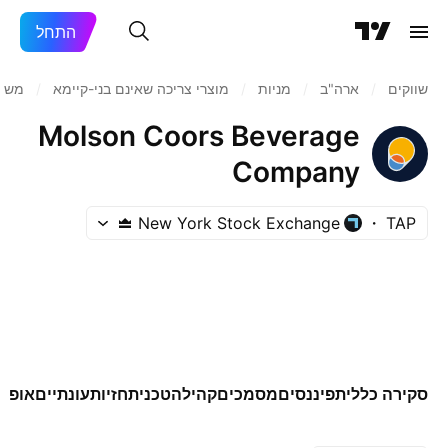
התחל
שווקים
/
ארה"ב‏
/
מניות‏
/
מוצרי צריכה שאינם בני-קיימא
/
משקא
Molson Coors Beverage
Company
New York Stock Exchange
TAP
סקירה כללית
פיננסים
מסמכים
קהילה
טכני
תחזיות
עונתיים
אופצי