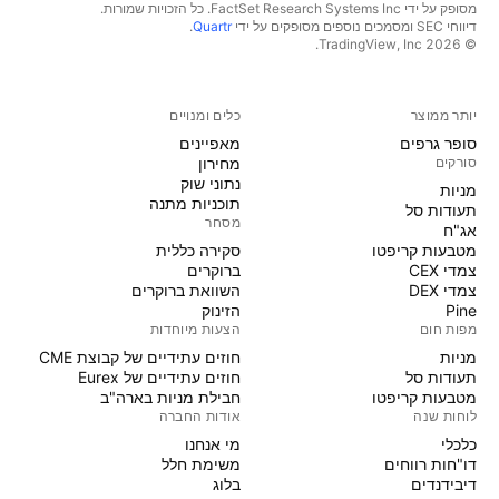
מסופק על ידי FactSet Research Systems Inc. כל הזכויות שמורות.
דיווחי SEC ומסמכים נוספים מסופקים על ידי
Quartr
.
© 2026 ‏TradingView, Inc.‏
יותר ממוצר
כלים ומנויים
סופר גרפים
מאפיינים
סורקים
מחירון
נתוני שוק
מניות‏
תוכניות מתנה
תעודות סל
מסחר
אג"ח
מטבעות קריפטו
סקירה כללית
צמדי CEX
ברוקרים
צמדי DEX
השוואת ברוקרים
Pine
הזינוק
מפות חום
הצעות מיוחדות
מניות‏
חוזים עתידיים של קבוצת CME
תעודות סל
חוזים עתידיים של Eurex
מטבעות קריפטו
חבילת מניות בארה"ב
לוחות שנה
אודות החברה
כלכלי
מי אנחנו
דו"חות רווחים
משימת חלל
דיבידנדים
בלוג