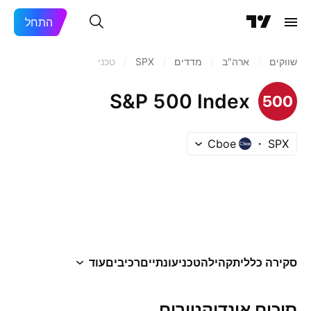
התחל
שווקים
/
ארה"ב‏
/
מדדים
/
SPX
/
טכני
S&P 500 Index
Cboe
SPX
סקירה כללית
קהילה
טכני
עונתיים
רכיבים
עוד
סיכום אינדיקטורים