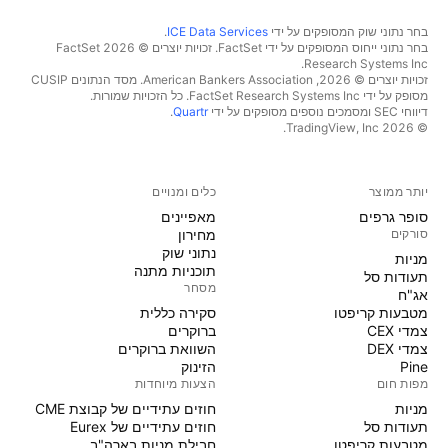
בחר נתוני שוק המסופקים על ידי
ICE Data Services
.
בחר נתוני ייחוס המסופקים על ידי FactSet. זכויות יוצרים © 2026 ‏FactSet
Research Systems Inc.‏
זכויות יוצרים © 2026, ‏American Bankers Association. מסד הנתונים CUSIP
מסופק על ידי FactSet Research Systems Inc. כל הזכויות שמורות.
דיווחי SEC ומסמכים נוספים מסופקים על ידי
Quartr
.
© 2026 ‏TradingView, Inc.‏
יותר ממוצר
כלים ומנויים
סופר גרפים
מאפיינים
סורקים
מחירון
נתוני שוק
מניות‏
תוכניות מתנה
תעודות סל
מסחר
אג"ח
מטבעות קריפטו
סקירה כללית
צמדי CEX
ברוקרים
צמדי DEX
השוואת ברוקרים
Pine
הזינוק
מפות חום
הצעות מיוחדות
מניות‏
חוזים עתידיים של קבוצת CME
תעודות סל
חוזים עתידיים של Eurex
מטבעות קריפטו
חבילת מניות בארה"ב