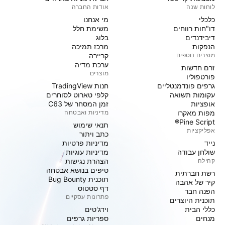
לוחות שנה
אודות החברה
כלכלי
מי אנחנו
דו"חות רווחים
משימת חלל
דיבידנדים
בלוג
הנפקות
מרכז תמיכה
מוצרים נוספים
קריירה
ערכת מדיה
זרם חדשות
מוצרים
פורטפוליו
גרפים פונדמנטליים
חנות TradingView
עקומות תשואה
קלפי טארוט לסוחרים
אופציות
זמן המסחר של C63
מפות מאקרו
מדיניות ואבטחה
Pine Script®
תנאי שימוש
אפליקציות
כתב ויתור
נייד
מדיניות פרטיות
שולחן עבודה
מדיניות עוגיות
קהילה
הצהרת נגישות
טיפים בנושא אבטחה
רשת חברתית
תוכנית Bug Bounty
קיר של אהבה
דף סטטוס
הפנה חבר
פתרונות עסקיים
תוכנית היוצרים
כללי הבית
וידג'טים
מנחים
ספריות גרפים