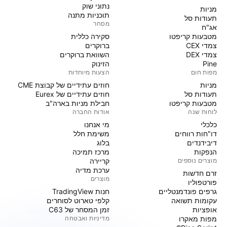
נתוני שוק
מניות‏
תוכניות מתנה
תעודות סל
מסחר
אג"ח
מטבעות קריפטו
סקירה כללית
צמדי CEX
ברוקרים
צמדי DEX
השוואת ברוקרים
Pine
הזינוק
מפות חום
הצעות מיוחדות
מניות‏
חוזים עתידיים של קבוצת CME
תעודות סל
חוזים עתידיים של Eurex
מטבעות קריפטו
חבילת מניות בארה"ב
לוחות שנה
אודות החברה
כלכלי
מי אנחנו
דו"חות רווחים
משימת חלל
דיבידנדים
בלוג
הנפקות
מרכז תמיכה
מוצרים נוספים
קריירה
ערכת מדיה
זרם חדשות
מוצרים
פורטפוליו
גרפים פונדמנטליים
חנות TradingView
עקומות תשואה
קלפי טארוט לסוחרים
אופציות
זמן המסחר של C63
מפות מאקרו
מדיניות ואבטחה