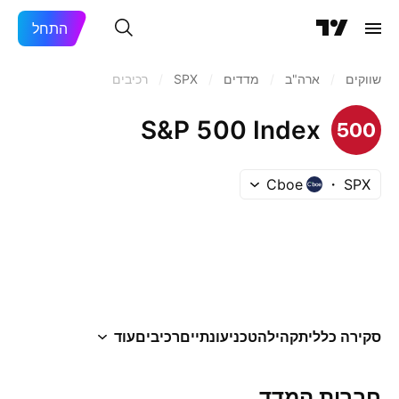
התחל
שווקים
/
ארה"ב‏
/
מדדים
/
SPX
/
רכיבים
S&P 500 Index
Cboe
SPX
סקירה כללית
קהילה
טכני
עונתיים
רכיבים
עוד
חברות המדד