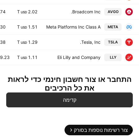
.74
2.02 T
Broadcom Inc.
AVGO
USD
.30
1.51 T
Meta Platforms Inc Class A
META
USD
.38
1.29 T
Tesla, Inc.
TSLA
USD
9.23
1.11 T
Eli Lilly and Company
LLY
USD
התחבר או צור חשבון חינמי כדי לראות
את כל הרכיבים
קדימה
צור רשימות נוספות בסורק