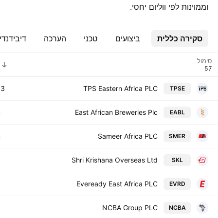
וממוינות לפי ווליום יחסי.
סקירה כללית
ביצועים
טכני
הערכה
דיבידנדי
סימול
53
TPS Eastern Africa PLC
TPSE
4
East African Breweries Plc
EABL
4
Sameer Africa PLC
SMER
2
Shri Krishana Overseas Ltd
SKL
4
Eveready East Africa PLC
EVRD
2
NCBA Group PLC
NCBA