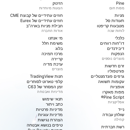
Pine
הזינוק
מפות חום
הצעות מיוחדות
מניות‏
חוזים עתידיים של קבוצת CME
תעודות סל
חוזים עתידיים של Eurex
מטבעות קריפטו
חבילת מניות בארה"ב
לוחות שנה
אודות החברה
כלכלי
מי אנחנו
דו"חות רווחים
משימת חלל
דיבידנדים
בלוג
הנפקות
מרכז תמיכה
מוצרים נוספים
קריירה
ערכת מדיה
זרם חדשות
מוצרים
פורטפוליו
גרפים פונדמנטליים
חנות TradingView
עקומות תשואה
קלפי טארוט לסוחרים
אופציות
זמן המסחר של C63
מפות מאקרו
מדיניות ואבטחה
Pine Script®
תנאי שימוש
אפליקציות
כתב ויתור
נייד
מדיניות פרטיות
שולחן עבודה
מדיניות עוגיות
קהילה
הצהרת נגישות
טיפים בנושא אבטחה
רשת חברתית