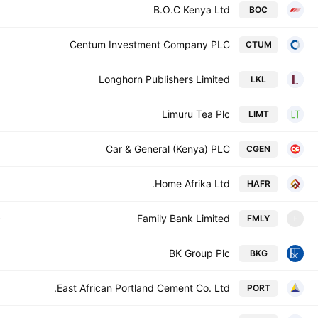
3
B.O.C Kenya Ltd
BOC
2
Centum Investment Company PLC
CTUM
8
Longhorn Publishers Limited
LKL
8
Limuru Tea Plc
LIMT
1
Car & General (Kenya) PLC
CGEN
1
Home Afrika Ltd.
HAFR
0
Family Bank Limited
FMLY
F
9
BK Group Plc
BKG
7
East African Portland Cement Co. Ltd.
PORT