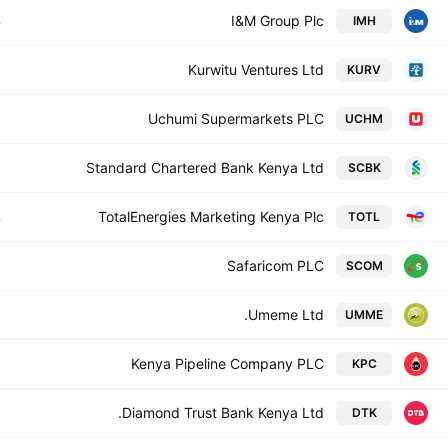
4
I&M Group Plc
IMH
2
Kurwitu Ventures Ltd
KURV
7
Uchumi Supermarkets PLC
UCHM
6
Standard Chartered Bank Kenya Ltd
SCBK
4
TotalEnergies Marketing Kenya Plc
TOTL
6
Safaricom PLC
SCOM
9
Umeme Ltd.
UMME
7
Kenya Pipeline Company PLC
KPC
5
Diamond Trust Bank Kenya Ltd.
DTK