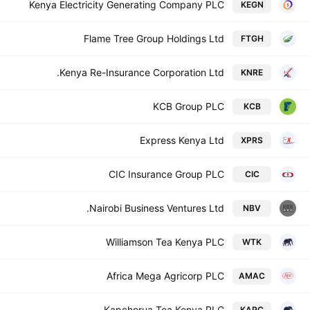
7
Kenya Electricity Generating Company PLC
KEGN
5
Flame Tree Group Holdings Ltd
FTGH
2
Kenya Re-Insurance Corporation Ltd.
KNRE
9
KCB Group PLC
KCB
8
Express Kenya Ltd
XPRS
5
CIC Insurance Group PLC
CIC
5
Nairobi Business Ventures Ltd.
NBV
5
Williamson Tea Kenya PLC
WTK
2
Africa Mega Agricorp PLC
AMAC
2
Kapchorua Tea Kenya PLC
KAPC