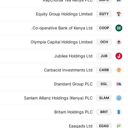
1
Equity Group Holdings Limited
EQTY
5
Co-operative Bank of Kenya Ltd.
COOP
4
Olympia Capital Holdings Limited
OCH
3
Jubilee Holdings Ltd
JUB
2
Carbacid Investments Ltd
CARB
2
Standard Group PLC
SGL
7
Sanlam Allianz Holdings (Kenya) PLC
SLAM
7
Britam Holdings PLC
BRIT
6
Eaagads Ltd
EGAD