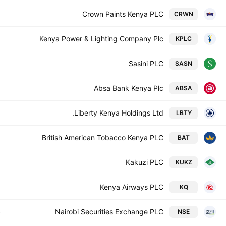
7
Crown Paints Kenya PLC
CRWN
7
Kenya Power & Lighting Company Plc
KPLC
1
Sasini PLC
SASN
2
Absa Bank Kenya Plc
ABSA
2
Liberty Kenya Holdings Ltd.
LBTY
8
British American Tobacco Kenya PLC
BAT
5
Kakuzi PLC
KUKZ
7
Kenya Airways PLC
KQ
4
Nairobi Securities Exchange PLC
NSE