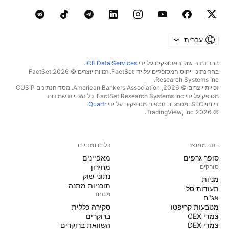
עברית
בחר נתוני שוק המסופקים על ידי
ICE Data Services
.
בחר נתוני ייחוס המסופקים על ידי FactSet. זכויות יוצרים © 2026 ‏FactSet
Research Systems Inc.‏
זכויות יוצרים © 2026, ‏American Bankers Association. מסד הנתונים CUSIP
מסופק על ידי FactSet Research Systems Inc. כל הזכויות שמורות.
דיווחי SEC ומסמכים נוספים מסופקים על ידי
Quartr
.
© 2026 ‏TradingView, Inc.‏
יותר ממוצר
כלים ומנויים
סופר גרפים
מאפיינים
סורקים
מחירון
נתוני שוק
מניות‏
תוכניות מתנה
תעודות סל
מסחר
אג"ח
מטבעות קריפטו
סקירה כללית
צמדי CEX
ברוקרים
צמדי DEX
השוואת ברוקרים