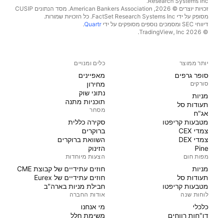
Research Systems Inc.‏
זכויות יוצרים © 2026, ‏American Bankers Association. מסד הנתונים CUSIP
מסופק על ידי FactSet Research Systems Inc. כל הזכויות שמורות.
דיווחי SEC ומסמכים נוספים מסופקים על ידי
Quartr
.
© 2026 ‏TradingView, Inc.‏
יותר ממוצר
כלים ומנויים
סופר גרפים
מאפיינים
סורקים
מחירון
נתוני שוק
מניות‏
תוכניות מתנה
תעודות סל
מסחר
אג"ח
מטבעות קריפטו
סקירה כללית
צמדי CEX
ברוקרים
צמדי DEX
השוואת ברוקרים
Pine
הזינוק
מפות חום
הצעות מיוחדות
מניות‏
חוזים עתידיים של קבוצת CME
תעודות סל
חוזים עתידיים של Eurex
מטבעות קריפטו
חבילת מניות בארה"ב
לוחות שנה
אודות החברה
כלכלי
מי אנחנו
דו"חות רווחים
משימת חלל