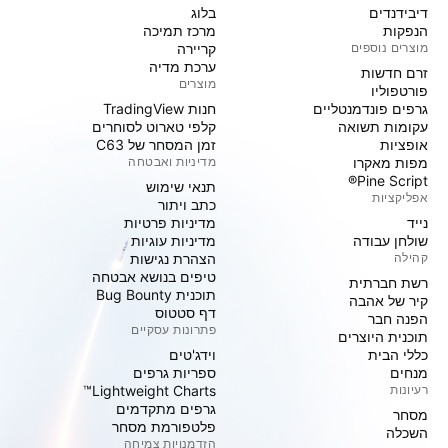
דיבידנדים
בלוג
הנפקות
מרכז תמיכה
מוצרים נוספים
קריירה
ערכת מדיה
זרם חדשות
מוצרים
פורטפוליו
גרפים פונדמנטליים
חנות TradingView
עקומות תשואה
קלפי טארוט לסוחרים
אופציות
זמן המסחר של C63
מפות מאקרו
מדיניות ואבטחה
Pine Script®
תנאי שימוש
אפליקציות
כתב ויתור
נייד
מדיניות פרטיות
שולחן עבודה
מדיניות עוגיות
קהילה
הצהרת נגישות
טיפים בנושא אבטחה
רשת חברתית
תוכנית Bug Bounty
קיר של אהבה
דף סטטוס
הפנה חבר
פתרונות עסקיים
תוכנית היוצרים
כללי הבית
וידג'טים
מנחים
ספריות גרפים
רעיונות
Lightweight Charts™
גרפים מתקדמים
מסחר
פלטפורמת מסחר
השכלה
הזדמנויות צמיחה