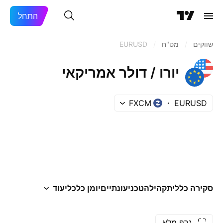
התחל
שווקים
/
מט"ח
/
EURUSD
יורו / דולר אמריקאי
FXCM
EURUSD
סקירה כללית
קהילה
טכני
עונתיים
יומן כלכלי
עוד
גרף מלא