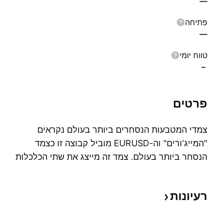
—
פתיחה
—
טווח יומי
–
פרטים
צמדי המטבעות הנסחרים ביותר בעולם נקראים
"המייג'ורים" וה-EURUSD מוביל קבוצה זו כצמד
הנסחר ביותר בעולם. צמד זה מייצג את שתי הכלכלות
הצג
הגדולות בעולם והתמודד עם התנודתיות ביותר מאז
תחילת היורו ב-1999.
רעיונות