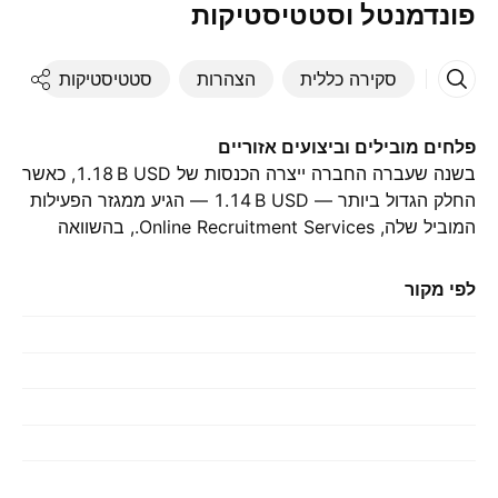
פונדמנטל וסטטיסטיקות
סקירה כללית
הצהרות
סטטיסטיקות
די
פלחים מובילים וביצועים אזוריים
בשנה שעברה החברה ייצרה הכנסות של ‪1.18 B‬ USD, כאשר
החלק הגדול ביותר — ‪1.14 B‬ USD — הגיע ממגזר הפעילות
המוביל שלה, Online Recruitment Services., בהשוואה
ל-‪1.01 B‬ USD בשנה הקודמת. התרומה הגדולה ביותר הגיעה
מ-סין, אשר היוותה ‪1.15 B‬ USD בשנה שעברה., עם ‪1.02 B‬
לפי מקור
USD בשנה שלפני כן.