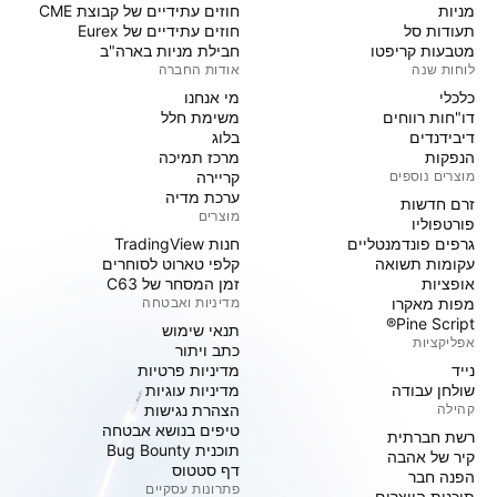
מניות‏
חוזים עתידיים של קבוצת CME
תעודות סל
חוזים עתידיים של Eurex
מטבעות קריפטו
חבילת מניות בארה"ב
לוחות שנה
אודות החברה
כלכלי
מי אנחנו
דו"חות רווחים
משימת חלל
דיבידנדים
בלוג
הנפקות
מרכז תמיכה
מוצרים נוספים
קריירה
ערכת מדיה
זרם חדשות
מוצרים
פורטפוליו
גרפים פונדמנטליים
חנות TradingView
עקומות תשואה
קלפי טארוט לסוחרים
אופציות
זמן המסחר של C63
מפות מאקרו
מדיניות ואבטחה
Pine Script®
תנאי שימוש
אפליקציות
כתב ויתור
נייד
מדיניות פרטיות
שולחן עבודה
מדיניות עוגיות
קהילה
הצהרת נגישות
טיפים בנושא אבטחה
רשת חברתית
תוכנית Bug Bounty
קיר של אהבה
דף סטטוס
הפנה חבר
פתרונות עסקיים
תוכנית היוצרים