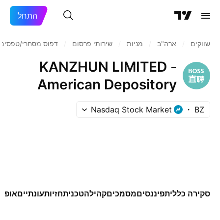
התחל
שווקים
/
ארה"ב‏
/
מניות‏
/
שירותי פרסום
/
דפוס מסחרי/טפסים
KANZHUN LIMITED -
American Depository
Shares
Nasdaq Stock Market
BZ
סקירה כללית
פיננסים
מסמכים
קהילה
טכני
תחזיות
עונתיים
אופצי