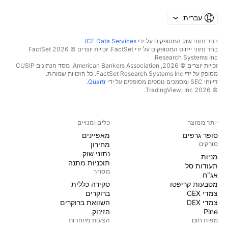
עברית
בחר נתוני שוק המסופקים על ידי
ICE Data Services
.
בחר נתוני ייחוס המסופקים על ידי FactSet. זכויות יוצרים © 2026 ‏FactSet
Research Systems Inc.‏
זכויות יוצרים © 2026, ‏American Bankers Association. מסד הנתונים CUSIP
מסופק על ידי FactSet Research Systems Inc. כל הזכויות שמורות.
דיווחי SEC ומסמכים נוספים מסופקים על ידי
Quartr
.
© 2026 ‏TradingView, Inc.‏
יותר ממוצר
כלים ומנויים
סופר גרפים
מאפיינים
סורקים
מחירון
נתוני שוק
מניות‏
תוכניות מתנה
תעודות סל
מסחר
אג"ח
מטבעות קריפטו
סקירה כללית
צמדי CEX
ברוקרים
צמדי DEX
השוואת ברוקרים
Pine
הזינוק
מפות חום
הצעות מיוחדות