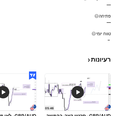
—
פתיחה
—
טווח יומי
–
רעיונות
05:46
GBP/AUD- סרטון קצר-בהמשך
GBP/AUD- 