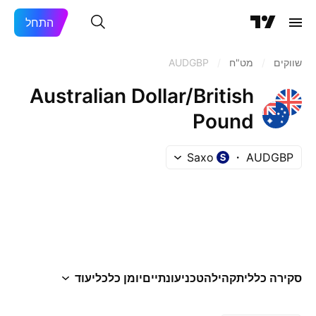
התחל
שווקים
/
מט"ח
/
AUDGBP
Australian Dollar/British
Pound
Saxo
AUDGBP
סקירה כללית
קהילה
טכני
עונתיים
יומן כלכלי
עוד