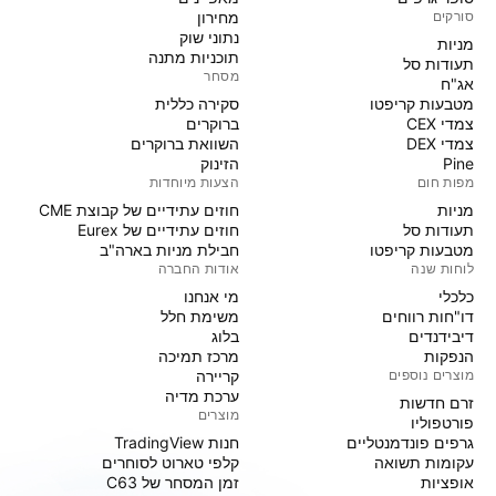
סורקים
מחירון
נתוני שוק
מניות‏
תוכניות מתנה
תעודות סל
מסחר
אג"ח
מטבעות קריפטו
סקירה כללית
צמדי CEX
ברוקרים
צמדי DEX
השוואת ברוקרים
Pine
הזינוק
מפות חום
הצעות מיוחדות
מניות‏
חוזים עתידיים של קבוצת CME
תעודות סל
חוזים עתידיים של Eurex
מטבעות קריפטו
חבילת מניות בארה"ב
לוחות שנה
אודות החברה
כלכלי
מי אנחנו
דו"חות רווחים
משימת חלל
דיבידנדים
בלוג
הנפקות
מרכז תמיכה
מוצרים נוספים
קריירה
ערכת מדיה
זרם חדשות
מוצרים
פורטפוליו
גרפים פונדמנטליים
חנות TradingView
עקומות תשואה
קלפי טארוט לסוחרים
אופציות
זמן המסחר של C63