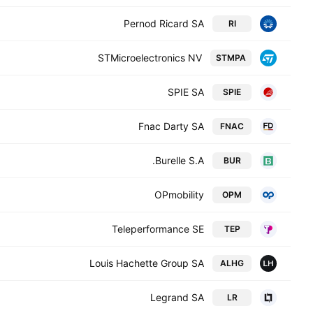
Pernod Ricard SA
RI
STMicroelectronics NV
STMPA
SPIE SA
SPIE
Fnac Darty SA
FNAC
Burelle S.A.
BUR
OPmobility
OPM
Teleperformance SE
TEP
Louis Hachette Group SA
ALHG
Legrand SA
LR