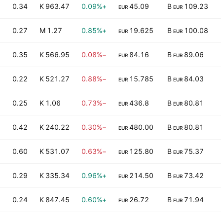
0.34
963.47 K
+0.09%
45.09
109.23 B
EUR
EUR
0.27
1.27 M
+0.85%
19.625
100.08 B
EUR
EUR
0.35
566.95 K
−0.08%
84.16
89.06 B
EUR
EUR
0.22
521.27 K
−0.88%
15.785
84.03 B
EUR
EUR
0.25
1.06 K
−0.73%
436.8
80.81 B
EUR
EUR
0.42
240.22 K
−0.30%
480.00
80.81 B
EUR
EUR
0.60
531.07 K
−0.63%
125.80
75.37 B
EUR
EUR
0.29
335.34 K
+0.96%
214.50
73.42 B
EUR
EUR
0.24
847.45 K
+0.60%
26.72
71.94 B
EUR
EUR