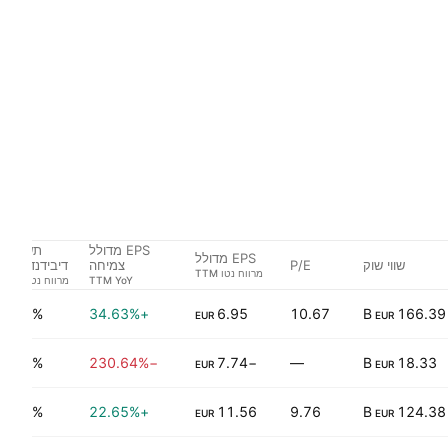
EPS מדולל
תשואות
EPS מדולל
שווי שוק
P/E
צמיחה
דיבידנדים %
4.56%
+34.63%
6.95
10.67
166.39 B
EUR
EUR
0.00%
−230.64%
−7.74
—
18.33 B
EUR
EUR
4.58%
+22.65%
11.56
9.76
124.38 B
EUR
EUR