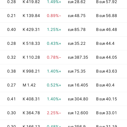
0.28
419.82 K
+1.49%
28.62
57.92 B
EUR
EUR
0.21
139.84 K
−0.89%
48.75
56.88 B
EUR
EUR
0.40
429.31 K
+1.25%
85.78
46.48 B
EUR
EUR
0.28
518.33 K
+0.43%
35.22
44.4 B
EUR
EUR
0.32
110.28 K
−0.78%
387.35
44.05 B
EUR
EUR
0.38
998.21 K
+1.40%
75.35
43.63 B
EUR
EUR
0.27
1.42 M
+0.52%
16.405
40.4 B
EUR
EUR
0.41
408.31 K
+1.40%
304.80
40.15 B
EUR
EUR
0.30
364.78 K
−2.25%
12.600
33.01 B
EUR
EUR
0.30
166.13 K
+0.48%
356.9
31.19 B