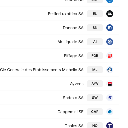
EssilorLuxottica SA
EL
Danone SA
BN
Air Liquide SA
AI
Eiffage SA
FGR
Cie Generale des Etablissements Michelin SA
ML
Ayvens
AYV
Sodexo SA
SW
Capgemini SE
CAP
Thales SA
HO