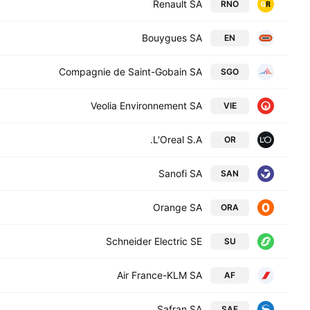
Renault SA
RNO
Bouygues SA
EN
Compagnie de Saint-Gobain SA
SGO
Veolia Environnement SA
VIE
L'Oreal S.A.
OR
Sanofi SA
SAN
Orange SA
ORA
Schneider Electric SE
SU
Air France-KLM SA
AF
Safran SA
SAF