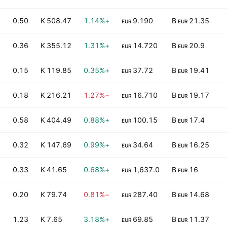
0.50
508.47 K
+1.14%
9.190
21.35 B
EUR
EUR
0.36
355.12 K
+1.31%
14.720
20.9 B
EUR
EUR
0.15
119.85 K
+0.35%
37.72
19.41 B
EUR
EUR
0.18
216.21 K
−1.27%
16.710
19.17 B
EUR
EUR
0.58
404.49 K
+0.88%
100.15
17.4 B
EUR
EUR
0.32
147.69 K
+0.99%
34.64
16.25 B
EUR
EUR
0.33
41.65 K
+0.68%
1,637.0
16 B
EUR
EUR
0.20
79.74 K
−0.81%
287.40
14.68 B
EUR
EUR
M
1.23
7.65 K
+3.18%
69.85
11.37 B
EUR
EUR