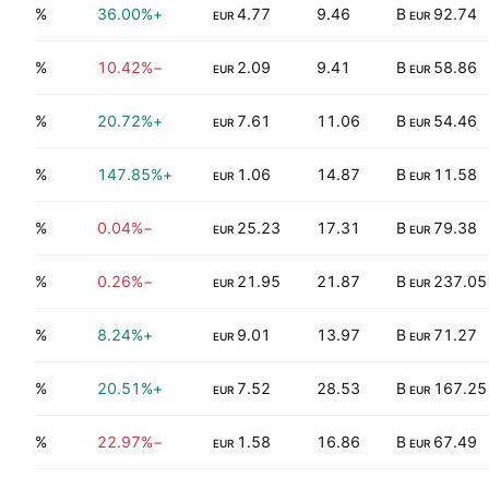
5.15%
+36.00%
4.77
9.46
92.74 B
EUR
EUR
5.81%
−10.42%
2.09
9.41
58.86 B
EUR
EUR
1.91%
+20.72%
7.61
11.06
54.46 B
EUR
EUR
6.09%
+147.85%
1.06
14.87
11.58 B
EUR
EUR
3.25%
−0.04%
25.23
17.31
79.38 B
EUR
EUR
2.70%
−0.26%
21.95
21.87
237.05 B
EUR
EUR
3.95%
+8.24%
9.01
13.97
71.27 B
EUR
EUR
1.51%
+20.51%
7.52
28.53
167.25 B
EUR
EUR
5.08%
−22.97%
1.58
16.86
67.49 B
EUR
EUR