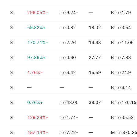
0.00%
−296.05%
−9.24
—
1.79 B
EUR
EUR
3.03%
+59.82%
0.82
18.02
3.54 B
EUR
EUR
3.19%
+170.71%
2.26
16.68
11.06 B
EUR
EUR
0.00%
+97.86%
0.60
27.77
7.83 B
EUR
EUR
3.78%
−4.76%
6.42
15.59
24.9 B
EUR
EUR
5.54%
—
—
—
6.14 B
EUR
1.11%
+0.76%
43.00
38.07
170.15 B
EUR
EUR
1.04%
−129.28%
−1.74
—
35.52 B
EUR
EUR
4.43%
−187.14%
−7.22
—
870.25 
EUR
EUR