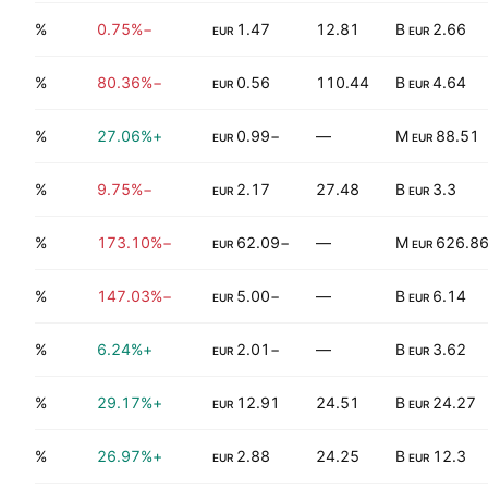
3.57%
−0.75%
1.47
12.81
2.66 B
EUR
EUR
5.87%
−80.36%
0.56
110.44
4.64 B
EUR
EUR
0.00%
+27.06%
−0.99
—
88.51 M
EUR
EUR
4.67%
−9.75%
2.17
27.48
3.3 B
EUR
EUR
0.00%
−173.10%
−62.09
—
626.86 
EUR
EUR
2.06%
−147.03%
−5.00
—
6.14 B
EUR
EUR
7.17%
+6.24%
−2.01
—
3.62 B
EUR
EUR
1.52%
+29.17%
12.91
24.51
24.27 B
EUR
EUR
1.03%
+26.97%
2.88
24.25
12.3 B
EUR
EUR