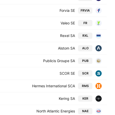
Forvia SE
FRVIA
Valeo SE
FR
Rexel SA
RXL
Alstom SA
ALO
Publicis Groupe SA
PUB
SCOR SE
SCR
Hermes International SCA
RMS
Kering SA
KER
North Atlantic Energies
NAE