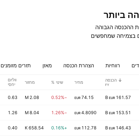
הה ביותר
פתיות‎ אלה מציגות את ההכנסה הגבוהה
עים בצמיחה שמחפשים
דים
רווחיות
הצהרת הכנסה
מאזן
תזרים מזומנים
ווליום
הכנסה
מחיר
שינוי %
מחזור
יחסי
0.63
2.08 M
−0.52%
74.15
161.57 B
EUR
EUR
1.26
8.04 M
−1.26%
4.8090
153.51 B
EUR
EUR
0.40
658.54 K
+0.16%
112.78
146.43 B
EUR
EUR