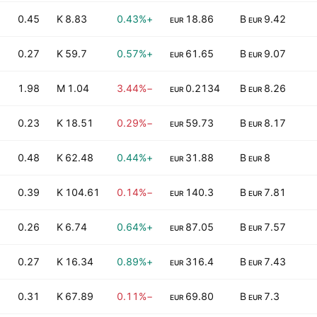
0.45
8.83 K
+0.43%
18.86
9.42 B
EUR
EUR
0.27
59.7 K
+0.57%
61.65
9.07 B
EUR
EUR
1.98
1.04 M
−3.44%
0.2134
8.26 B
EUR
EUR
0.23
18.51 K
−0.29%
59.73
8.17 B
EUR
EUR
M
0.48
62.48 K
+0.44%
31.88
8 B
EUR
EUR
0.39
104.61 K
−0.14%
140.3
7.81 B
EUR
EUR
0.26
6.74 K
+0.64%
87.05
7.57 B
EUR
EUR
0.27
16.34 K
+0.89%
316.4
7.43 B
EUR
EUR
0.31
67.89 K
−0.11%
69.80
7.3 B
EUR
EUR