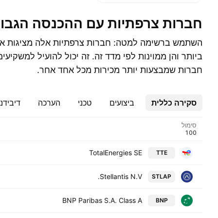
חברות צרפתיות עם ההכנסה הגבו
השתמש ברשימה למטה: ‎חברות צר
ביותר והן ממוינות לפי מדד זה. זה יכול להועיל למשקי
חברות שמבצעות יותר מכירות מכל אחד אחר.
סקירה כללית
ביצועים
טכני
הערכה
דיבידנ
סימול
TotalEnergies SE
TTE
Stellantis N.V.
STLAP
BNP Paribas S.A. Class A
BNP