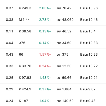
0.37
249.3 K
+2.03%
70.42
10.96 B
EUR
EUR
0.38
1.44 M
+2.73%
48.060
10.46 B
EUR
EUR
0.11
38.58 K
+0.13%
46.52
10.4 B
EUR
EUR
0.04
376
+0.14%
34.60
10.33 B
EUR
EUR
0.43
66
−1.57%
375
10.23 B
EUR
EUR
0.33
33.76 K
−0.24%
12.50
10.22 B
EUR
EUR
0.25
97.93 K
+1.43%
69.66
10.21 B
EUR
EUR
0.29
424.9 K
+0.37%
1.884
9.62 B
EUR
EUR
0.24
187 K
+1.04%
140.50
9.48 B
EUR
EUR