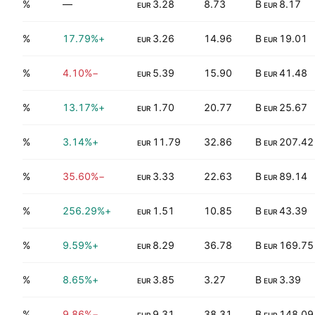
7.80%
—
3.28
8.73
8.17 B
EUR
EUR
4.27%
+17.79%
3.26
14.96
19.01 B
EUR
EUR
2.71%
−4.10%
5.39
15.90
41.48 B
EUR
EUR
4.28%
+13.17%
1.70
20.77
25.67 B
EUR
EUR
1.84%
+3.14%
11.79
32.86
207.42 B
EUR
EUR
5.54%
−35.60%
3.33
22.63
89.14 B
EUR
EUR
4.60%
+256.29%
1.51
10.85
43.39 B
EUR
EUR
1.40%
+9.59%
8.29
36.78
169.75 B
EUR
EUR
0.00%
+8.65%
3.85
3.27
3.39 B
EUR
EUR
0.94%
−9.86%
9.31
38.31
148.09 B