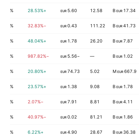
6.81%
+28.53%
5.60
12.58
17.34 B
EUR
EUR
0.66%
−32.83%
0.43
111.22
41.73 B
EUR
EUR
2.32%
+48.04%
1.78
26.20
7.87 B
EUR
EUR
2.89%
−987.82%
−5.56
—
1.02 B
EUR
EUR
4.46%
+20.80%
74.73
5.02
667.9 M
EUR
EUR
3.91%
+23.57%
1.38
9.08
1.78 B
EUR
EUR
6.55%
−2.07%
7.91
8.81
4.11 B
EUR
EUR
3.20%
−40.97%
0.02
81.21
1.86 B
EUR
EUR
1.71%
+6.22%
4.90
28.67
36.38 B
EUR
EUR