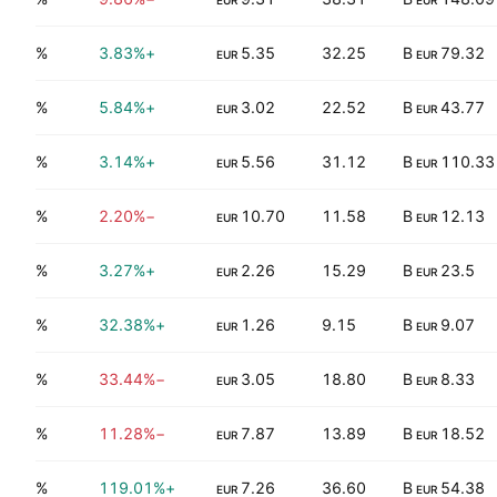
EUR
EUR
2.34%
+3.83%
5.35
32.25
79.32 B
EUR
EUR
3.30%
+5.84%
3.02
22.52
43.77 B
EUR
EUR
1.94%
+3.14%
5.56
31.12
110.33 B
EUR
EUR
3.83%
−2.20%
10.70
11.58
12.13 B
EUR
EUR
4.04%
+3.27%
2.26
15.29
23.5 B
EUR
EUR
5.09%
+32.38%
1.26
9.15
9.07 B
EUR
EUR
4.74%
−33.44%
3.05
18.80
8.33 B
EUR
EUR
3.11%
−11.28%
7.87
13.89
18.52 B
EUR
EUR
1.47%
+119.01%
7.26
36.60
54.38 B
EUR
EUR