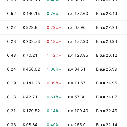
EUR
EUR
0.52
440.15 K
+0.76%
172.60
28.49 B
EUR
EUR
0.22
329.8 K
−0.29%
67.96
27.24 B
EUR
EUR
0.23
202.73 K
−0.18%
172.90
26.94 B
EUR
EUR
0.43
70.21 K
−1.12%
123.85
26.12 B
EUR
EUR
0.24
456.02 K
+1.00%
34.51
25.99 B
EUR
EUR
0.19
141.28 K
−0.09%
11.57
24.95 B
EUR
EUR
0.18
42.71 K
+0.61%
57.30
24.07 B
EUR
EUR
0.21
179.52 K
+0.14%
109.40
22.46 B
EUR
EUR
0.36
98.34 K
+0.49%
265.9
22.14 B
EUR
EUR