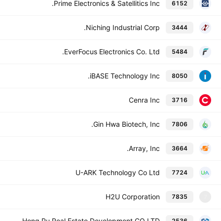
Prime Electronics & Satellitics Inc.
6152
Niching Industrial Corp.
3444
EverFocus Electronics Co. Ltd.
5484
iBASE Technology Inc.
8050
Cenra Inc
3716
Gin Hwa Biotech, Inc.
7806
Array, Inc.
3664
U-ARK Technology Co Ltd
7724
H2U Corporation
7835
7
Hong Pu Real Estate Development CO LTD
2536