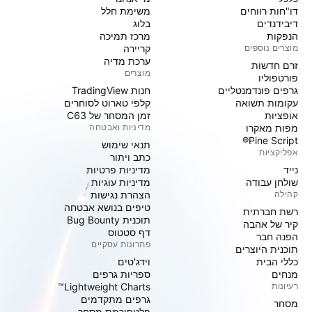
דו"חות רווחים
משימת חלל
דיבידנדים
בלוג
הנפקות
מרכז תמיכה
מוצרים נוספים
קריירה
ערכת מדיה
זרם חדשות
מוצרים
פורטפוליו
גרפים פונדמנטליים
חנות TradingView
עקומות תשואה
קלפי טארוט לסוחרים
אופציות
זמן המסחר של C63
מפות מאקרו
מדיניות ואבטחה
Pine Script®
תנאי שימוש
אפליקציות
כתב ויתור
נייד
מדיניות פרטיות
שולחן עבודה
מדיניות עוגיות
קהילה
הצהרת נגישות
טיפים בנושא אבטחה
רשת חברתית
תוכנית Bug Bounty
קיר של אהבה
דף סטטוס
הפנה חבר
פתרונות עסקיים
תוכנית היוצרים
כללי הבית
וידג'טים
מנחים
ספריות גרפים
רעיונות
Lightweight Charts™
גרפים מתקדמים
מסחר
פלטפורמת מסחר