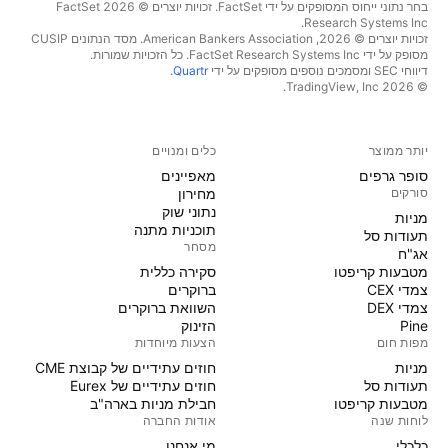
בחר נתוני ייחוס המסופקים על ידי FactSet. זכויות יוצרים © 2026 ‏FactSet
Research Systems Inc.‏
זכויות יוצרים © 2026, ‏American Bankers Association. מסד הנתונים CUSIP
מסופק על ידי FactSet Research Systems Inc. כל הזכויות שמורות.
דיווחי SEC ומסמכים נוספים מסופקים על ידי
Quartr
.
© 2026 ‏TradingView, Inc.‏
יותר ממוצר
כלים ומנויים
סופר גרפים
מאפיינים
סורקים
מחירון
נתוני שוק
מניות‏
תוכניות מתנה
תעודות סל
מסחר
אג"ח
מטבעות קריפטו
סקירה כללית
צמדי CEX
ברוקרים
צמדי DEX
השוואת ברוקרים
Pine
הזינוק
מפות חום
הצעות מיוחדות
מניות‏
חוזים עתידיים של קבוצת CME
תעודות סל
חוזים עתידיים של Eurex
מטבעות קריפטו
חבילת מניות בארה"ב
לוחות שנה
אודות החברה
כלכלי
מי אנחנו