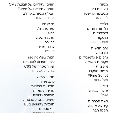
מניות‏
חוזים עתידיים של קבוצת CME
תעודות סל
חוזים עתידיים של Eurex
מטבעות קריפטו
חבילת מניות בארה"ב
לוחות שנה
אודות החברה
כלכלי
מי אנחנו
דו"חות רווחים
משימת חלל
דיבידנדים
בלוג
הנפקות
מרכז תמיכה
מוצרים נוספים
קריירה
ערכת מדיה
זרם חדשות
מוצרים
פורטפוליו
גרפים פונדמנטליים
חנות TradingView
עקומות תשואה
קלפי טארוט לסוחרים
אופציות
זמן המסחר של C63
מפות מאקרו
מדיניות ואבטחה
Pine Script®
תנאי שימוש
אפליקציות
כתב ויתור
נייד
מדיניות פרטיות
שולחן עבודה
מדיניות עוגיות
קהילה
הצהרת נגישות
טיפים בנושא אבטחה
רשת חברתית
תוכנית Bug Bounty
קיר של אהבה
דף סטטוס
הפנה חבר
פתרונות עסקיים