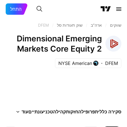
התחל
שווקים
/
ארה"ב‏
/
שוק תעודות סל
/
DFEM
Dimensional Emerging
Markets Core Equity 2
ETF
NYSE American
DFEM
סקירה כללית
פרופיל
החזקות
קהילה
טכני
עונתיים
עוד