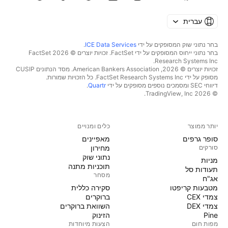
עברית
בחר נתוני שוק המסופקים על ידי
ICE Data Services
.
בחר נתוני ייחוס המסופקים על ידי FactSet. זכויות יוצרים © 2026 ‏FactSet
Research Systems Inc.‏
זכויות יוצרים © 2026, ‏American Bankers Association. מסד הנתונים CUSIP
מסופק על ידי FactSet Research Systems Inc. כל הזכויות שמורות.
דיווחי SEC ומסמכים נוספים מסופקים על ידי
Quartr
.
© 2026 ‏TradingView, Inc.‏
יותר ממוצר
כלים ומנויים
סופר גרפים
מאפיינים
סורקים
מחירון
נתוני שוק
מניות‏
תוכניות מתנה
תעודות סל
מסחר
אג"ח
מטבעות קריפטו
סקירה כללית
צמדי CEX
ברוקרים
צמדי DEX
השוואת ברוקרים
Pine
הזינוק
מפות חום
הצעות מיוחדות