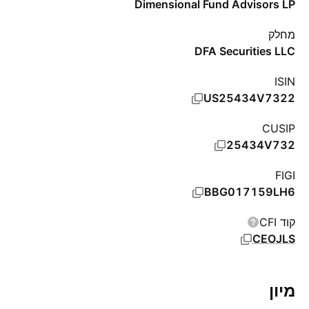
Dimensional Fund Advisors LP
מחלק
DFA Securities LLC
ISIN
US25434V7322
CUSIP
25434V732
FIGI
BBG017159LH6
קוד CFI
CEOJLS
מיון