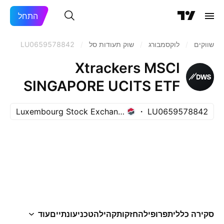
התחל
שווקים
/
לוקסמבורג
/
שוק תעודות סל
/
LU0659578842
Xtrackers MSCI
SINGAPORE UCITS ETF
Capitalisation 1C
Luxembourg Stock Exchange
LU0659578842
סקירה כללית
פרופיל
החזקות
קהילה
טכני
עונתיים
עוד