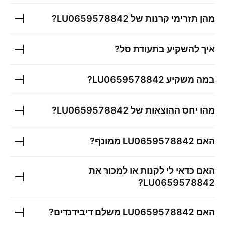
מהן תזרימי קרנות של
LU0659578842
?
איך להשקיע בתעודת סל?
במה משקיע
LU0659578842
?
מהו יחס ההוצאות של
LU0659578842
?
האם
LU0659578842
ממונף?
האם כדאי לי לקנות או למכור את
?
LU0659578842
האם
LU0659578842
משלם דיבידנדים?