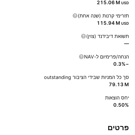
‪215.06 M‬
USD
תזרימי קרנות (שנה אחת)
‪115.94 M‬
USD
תשואת דיבידנד (צוין)
—
הנחה/פרימיום ל-NAV
−0.3%
סך כל המניות שבידי הציבור outstanding
‪79.13 M‬
יחס הוצאות
0.50%
פרטים