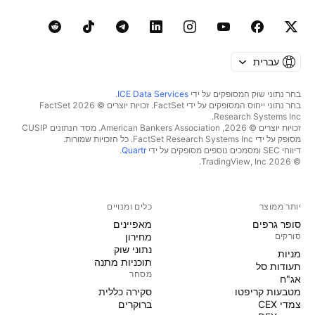
עברית
בחר נתוני שוק המסופקים על ידי
ICE Data Services
.
בחר נתוני ייחוס המסופקים על ידי FactSet. זכויות יוצרים © 2026 ‏FactSet
Research Systems Inc.‏
זכויות יוצרים © 2026, ‏American Bankers Association. מסד הנתונים CUSIP
מסופק על ידי FactSet Research Systems Inc. כל הזכויות שמורות.
דיווחי SEC ומסמכים נוספים מסופקים על ידי
Quartr
.
© 2026 ‏TradingView, Inc.‏
יותר ממוצר
כלים ומנויים
סופר גרפים
מאפיינים
סורקים
מחירון
נתוני שוק
מניות‏
תוכניות מתנה
תעודות סל
מסחר
אג"ח
מטבעות קריפטו
סקירה כללית
צמדי CEX
ברוקרים