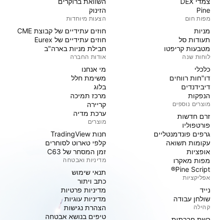
צמדי DEX
השוואת ברוקרים
Pine
הזינוק
מפות חום
הצעות מיוחדות
מניות‏
חוזים עתידיים של קבוצת CME
תעודות סל
חוזים עתידיים של Eurex
מטבעות קריפטו
חבילת מניות בארה"ב
לוחות שנה
אודות החברה
כלכלי
מי אנחנו
דו"חות רווחים
משימת חלל
דיבידנדים
בלוג
הנפקות
מרכז תמיכה
מוצרים נוספים
קריירה
ערכת מדיה
זרם חדשות
מוצרים
פורטפוליו
גרפים פונדמנטליים
חנות TradingView
עקומות תשואה
קלפי טארוט לסוחרים
אופציות
זמן המסחר של C63
מפות מאקרו
מדיניות ואבטחה
Pine Script®
תנאי שימוש
אפליקציות
כתב ויתור
נייד
מדיניות פרטיות
שולחן עבודה
מדיניות עוגיות
קהילה
הצהרת נגישות
טיפים בנושא אבטחה
רשת חברתית