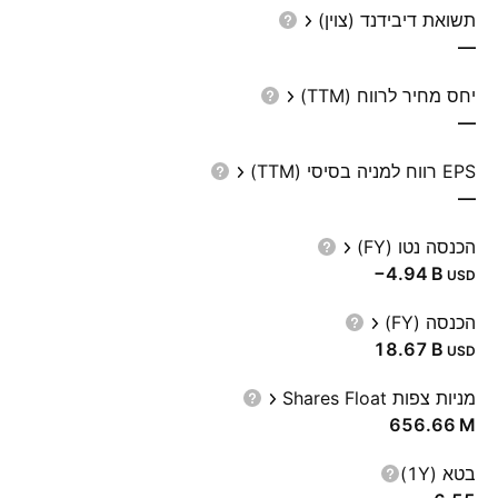
תשואת דיבידנד (צוין)
—
יחס מחיר לרווח (TTM)
—
EPS רווח למניה בסיסי (TTM)
—
הכנסה נטו (FY)
‪−4.94 B‬
USD
הכנסה (FY)
‪18.67 B‬
USD
מניות צפות Shares Float
‪656.66 M‬
בטא (1Y)