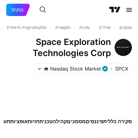
התחל
שווקים
/
ארה"ב‏
/
מניות‏
/
תקשורת
/
טלקומוניקציה מיוחדת
/
Space Exploration
Technologies Corp
Nasdaq Stock Market
SPCX
סקירה כללית
פיננסים
מסמכים
קהילה
טכני
תחזיות
אופציות
תעוד