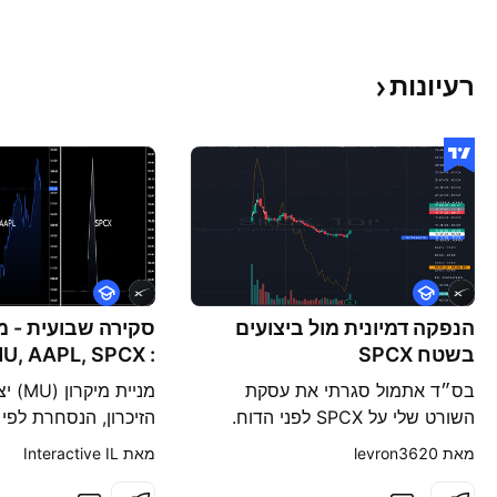
רעיונות
ה
ה
ש
ש
כ
הנפקה דמיונית מול ביצועים
כ
סקירה שבועית - מ
ל
ל
בשטח SPCX
: MU, AAPL, SPCX
ה
ה
בס״ד אתמול סגרתי את עסקת
מניית מ
השורט שלי על SPCX לפני הדוח.
(אפשר לראות בפוסט הקודם שלי
טריליון דולר, סיימה ל
מאת ‎levron3620‎
מאת ‎Interactive IL‎
שעלה) היום, אחרי שהמספרים
השבוע החולף לאחר 