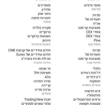
סופר גרפים
מאפיינים
סורקים
מחירון
נתוני שוק
מניות‏
תוכניות מתנה
תעודות סל
מסחר
אג"ח
מטבעות קריפטו
סקירה כללית
צמדי CEX
ברוקרים
צמדי DEX
השוואת ברוקרים
Pine
הזינוק
מפות חום
הצעות מיוחדות
מניות‏
חוזים עתידיים של קבוצת CME
תעודות סל
חוזים עתידיים של Eurex
מטבעות קריפטו
חבילת מניות בארה"ב
לוחות שנה
אודות החברה
כלכלי
מי אנחנו
דו"חות רווחים
משימת חלל
דיבידנדים
בלוג
הנפקות
מרכז תמיכה
מוצרים נוספים
קריירה
ערכת מדיה
זרם חדשות
מוצרים
פורטפוליו
גרפים פונדמנטליים
חנות TradingView
עקומות תשואה
קלפי טארוט לסוחרים