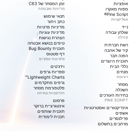
אופציות
זמן המסחר של C63
מפות מאקרו
מדיניות ואבטחה
Pine Script®
תנאי שימוש
אפליקציות
כתב ויתור
נייד
מדיניות פרטיות
שולחן עבודה
מדיניות עוגיות
קהילה
הצהרת נגישות
טיפים בנושא אבטחה
רשת חברתית
תוכנית Bug Bounty
קיר של אהבה
דף סטטוס
הפנה חבר
פתרונות עסקיים
תוכנית היוצרים
כללי הבית
וידג'טים
מנחים
ספריות גרפים
רעיונות
Lightweight Charts™
גרפים מתקדמים
מסחר
פלטפורמת מסחר
השכלה
הזדמנויות צמיחה
בחירות העורכים
PINE SCRIPT
פּרסום
אינטגרציית ברוקר
אינדיקטורים ואסטרטגיות
תוכנית שותפים
אשפים
תכנית לימודית
פרילנסרים
מרחבים בתשלום