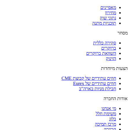
מאפיינים
מחירון
נתוני שוק
תוכניות מתנה
מסחר
סקירה כללית
ברוקרים
השוואת ברוקרים
הזינוק
הצעות מיוחדות
חוזים עתידיים של קבוצת CME
חוזים עתידיים של Eurex
חבילת מניות בארה"ב
אודות החברה
מי אנחנו
משימת חלל
בלוג
מרכז תמיכה
קריירה