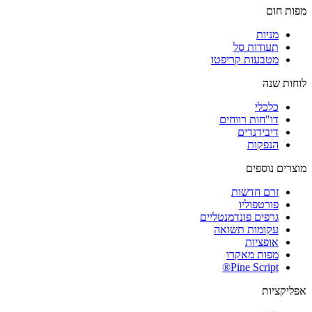
מפות חום
מניות‏
תעודות סל
מטבעות קריפטו
לוחות שנה
כלכלי
דו"חות רווחים
דיבידנדים
הנפקות
מוצרים נוספים
זרם חדשות
פורטפוליו
גרפים פונדמנטליים
עקומות תשואה
אופציות
מפות מאקרו
Pine Script®
אפליקציות