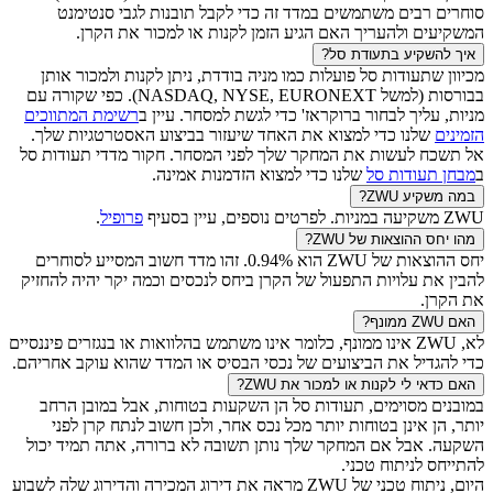
סוחרים רבים משתמשים במדד זה כדי לקבל תובנות לגבי סנטימנט
המשקיעים ולהעריך האם הגיע הזמן לקנות או למכור את הקרן.
איך להשקיע בתעודת סל?
מכיוון שתעודות סל פועלות כמו מניה בודדת, ניתן לקנות ולמכור אותן
בבורסות (למשל NASDAQ, NYSE, EURONEXT). כפי שקורה עם
מניות, עליך לבחור ברוקראז' כדי לגשת למסחר. עיין ב
רשימת המתווכים
הזמינים
שלנו כדי למצוא את האחד שיעזור בביצוע האסטרטגיות שלך.
אל תשכח לעשות את המחקר שלך לפני המסחר. חקור מדדי תעודות סל
ב
מבחן תעודות סל
שלנו כדי למצוא הזדמנות אמינה.
במה משקיע
ZWU
?
ZWU
משקיעה במניות. לפרטים נוספים, עיין בסעיף
פרופיל
.
מהו יחס ההוצאות של
ZWU
?
יחס ההוצאות של
ZWU
הוא
0.94
%. זהו מדד חשוב המסייע לסוחרים
להבין את עלויות התפעול של הקרן ביחס לנכסים וכמה יקר יהיה להחזיק
את הקרן.
האם
ZWU
ממונף?
לא,
ZWU
אינו ממונף, כלומר אינו משתמש בהלוואות או בנגזרים פיננסיים
כדי להגדיל את הביצועים של נכסי הבסיס או המדד שהוא עוקב אחריהם.
האם כדאי לי לקנות או למכור את
ZWU
?
במובנים מסוימים, תעודות סל הן השקעות בטוחות, אבל במובן הרחב
יותר, הן אינן בטוחות יותר מכל נכס אחר, ולכן חשוב לנתח קרן לפני
השקעה. אבל אם המחקר שלך נותן תשובה לא ברורה, אתה תמיד יכול
להתייחס לניתוח טכני.
היום, ניתוח טכני של
ZWU
מראה את דירוג המכירה והדירוג שלה לשבוע