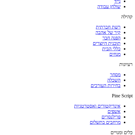
נייד
שולחן עבודה
קהילה
רשת חברתית
קיר של אהבה
הפנה חבר
תוכנית היוצרים
כללי הבית
מנחים
רעיונות
מסחר
השכלה
בחירות העורכים
Pine Script
אינדיקטורים ואסטרטגיות
אשפים
פרילנסרים
מרחבים בתשלום
כלים ומנויים