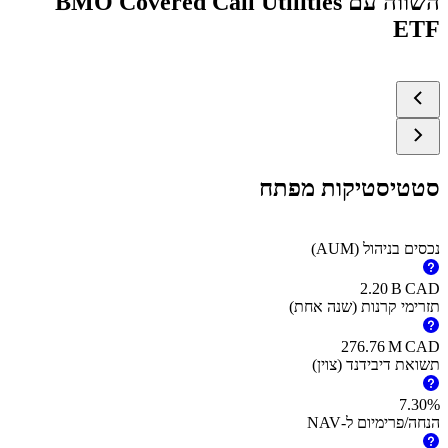
השווה עם BMO Covered Call Utilities
ETF
סטטיסטיקות מפתח
נכסים בניהול (AUM)
‪2.20 B‬
CAD
תזרימי קרנות (שנה אחת)
‪276.76 M‬
CAD
תשואת דיבידנד (צוין)
7.30%
הנחה/פרימיום ל-NAV