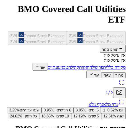
BMO Covered Call Utilities
ETF
ZWU
Toronto Stock Exchange
ZWU
Toronto Stock Exchange
ZWU
Toronto Stock Exchange
ZWU
Toronto Stock Exchange
השוק סגור
אין עיסקאות
אין עיסקאות
סקירה כללית
פרופיל
החזקות
קהילה
טכני
עונתיים
עוד
מחיר
NAV
עוד
גרף מלא
גרף מלא
יום ‎1‎
−0.52%
‎5‎ ימים
−3.05%
‎6‎ חודשים
−0.95%
שנה עד היום
3.25%
שנה ‎1‎
2.51%
‎5‎ שנים
−12.19%
‎10‎ שנים
−18.85%
כל הזמן
−24.62%