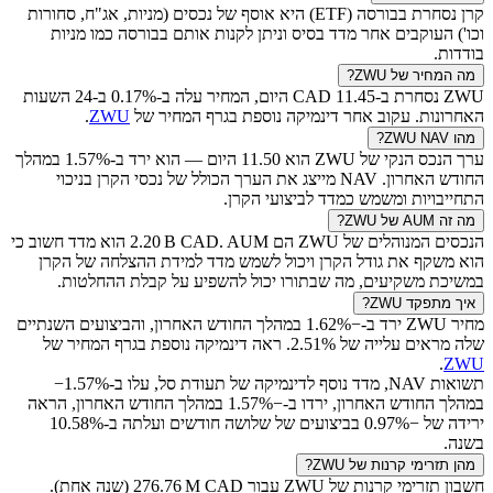
קרן נסחרת בבורסה (ETF) היא אוסף של נכסים (מניות, אג"ח, סחורות
וכו') העוקבים אחר מדד בסיס וניתן לקנות אותם בבורסה כמו מניות
בודדות.
מה המחיר של
ZWU
?
ZWU
נסחרת ב-
11.45
CAD
היום, המחיר עלה ב-
0.17
% ב-24 השעות
האחרונות. עקוב אחר דינמיקה נוספת בגרף המחיר של
ZWU
.
מהו
NAV?
ZWU
ערך הנכס הנקי של
ZWU
הוא
11.50
היום — הוא ירד ב-
1.57
% במהלך
החודש האחרון. NAV מייצג את הערך הכולל של נכסי הקרן בניכוי
התחייבויות ומשמש כמדד לביצועי הקרן.
מה זה AUM של
ZWU
?
הנכסים המנוהלים של
ZWU
הם
CAD
‪2.20 B‬
. AUM הוא מדד חשוב כי
הוא משקף את גודל הקרן ויכול לשמש מדד למידת ההצלחה של הקרן
במשיכת משקיעים, מה שבתורו יכול להשפיע על קבלת ההחלטות.
איך מתפקד
ZWU
?
מחיר
ZWU
ירד ב-
−1.62
% במהלך החודש האחרון, והביצועים השנתיים
שלה מראים עלייה של
%. ראה דינמיקה נוספת בגרף המחיר של
2.51
.
ZWU
תשואות NAV, מדד נוסף לדינמיקה של תעודת סל, עלו ב-%‎
−1.57
במהלך החודש האחרון, ירדו ב-
−1.57
% במהלך החודש האחרון, הראה
ירידה של
−0.97
% בביצועים של שלושה חודשים ועלתה ב-
%
10.58
בשנה.
מהן תזרימי קרנות של
ZWU
?
חשבון תזרימי קרנות של
ZWU
עבור
CAD
‪276.76 M‬
(שנה אחת).