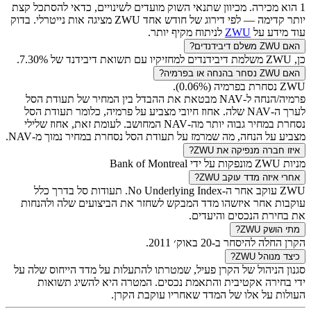
1 הוא מכירה. מכיוון שתנאי השוק מועדים לשינויים, כדאי להסתכל קצת
יותר קדימה — לפי דירוג של חודש אחד
ZWU
מציגה אות נייטרלי. בדוק
עוד מידע על
ZWU
לניתוח מקיף יותר.
האם
ZWU
משלם דיבידנדים?
כן,
ZWU
משלמת דיבידנדים למחזיקיו עם תשואת דיבידנד של
%.
7.30
האם
ZWU
נסחר בהנחה או בפרמיה?
ZWU
נסחרת בפרמיה (
%).
0.06
פרמיה/הנחה ל-NAV מבטאת את ההבדל בין המחיר של תעודת הסל
לערך ה-NAV שלה. אחוז חיובי מצביע על פרמיה, כלומר תעודת הסל
נסחרת במחיר גבוה יותר מה-NAV המחושב. לעומת זאת, אחוז שלילי
מצביע על הנחה, מה שמרמז על תעודת הסל נסחרת במחיר נמוך מ-NAV.
איזו חברה מנפיקה את
ZWU
?
מניות
ZWU
מונפקות על ידי ‎
Bank of Montreal
אחרי איזה מדד עוקב
ZWU
?
ZWU
עוקב אחר ה-
No Underlying Index
. תעודות סל בדרך כלל
עוקבות אחר איזשהו מדד המבקש לשחזר את הביצועים שלה ולהנחות
את בחירת הנכסים והיעדים.
מתי הושק
ZWU
?
הקרן החלה להיסחר ב-
20 באוק׳ 2011
.
כיצד מנוהל
ZWU
?
סגנון הניהול של הקרן פעיל, שמטרתו להתעלות על מדד הייחוס שלה על
ידי בחירה אקטיבית והתאמת נכסים. המטרה היא להשיג תשואות
העולות על אלו של המדד שאחריו עוקבת הקרן.