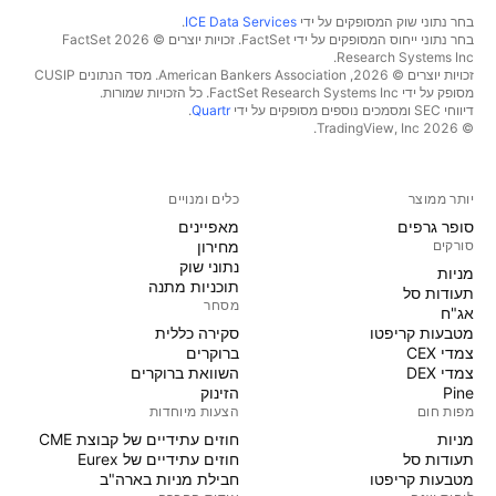
בחר נתוני שוק המסופקים על ידי
ICE Data Services
.
בחר נתוני ייחוס המסופקים על ידי FactSet. זכויות יוצרים © 2026 ‏FactSet
Research Systems Inc.‏
זכויות יוצרים © 2026, ‏American Bankers Association. מסד הנתונים CUSIP
מסופק על ידי FactSet Research Systems Inc. כל הזכויות שמורות.
דיווחי SEC ומסמכים נוספים מסופקים על ידי
Quartr
.
© 2026 ‏TradingView, Inc.‏
יותר ממוצר
כלים ומנויים
סופר גרפים
מאפיינים
סורקים
מחירון
נתוני שוק
מניות‏
תוכניות מתנה
תעודות סל
מסחר
אג"ח
מטבעות קריפטו
סקירה כללית
צמדי CEX
ברוקרים
צמדי DEX
השוואת ברוקרים
Pine
הזינוק
מפות חום
הצעות מיוחדות
מניות‏
חוזים עתידיים של קבוצת CME
תעודות סל
חוזים עתידיים של Eurex
מטבעות קריפטו
חבילת מניות בארה"ב