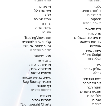
לוחות שנה
אודות החברה
כלכלי
מי אנחנו
דו"חות רווחים
משימת חלל
דיבידנדים
בלוג
הנפקות
מרכז תמיכה
מוצרים נוספים
קריירה
ערכת מדיה
זרם חדשות
מוצרים
פורטפוליו
גרפים פונדמנטליים
חנות TradingView
עקומות תשואה
קלפי טארוט לסוחרים
אופציות
זמן המסחר של C63
מפות מאקרו
מדיניות ואבטחה
Pine Script®
תנאי שימוש
אפליקציות
כתב ויתור
נייד
מדיניות פרטיות
שולחן עבודה
מדיניות עוגיות
קהילה
הצהרת נגישות
טיפים בנושא אבטחה
רשת חברתית
תוכנית Bug Bounty
קיר של אהבה
דף סטטוס
הפנה חבר
פתרונות עסקיים
תוכנית היוצרים
כללי הבית
וידג'טים
מנחים
ספריות גרפים
רעיונות
Lightweight Charts™