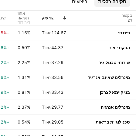
סקירה כללית
ביצועים
אחוז
סקטור
שווי שוק
תשואה
שינו
דיבידנד
(כפי
שצוין)
פיננסי
124.67 T
1.15%
−0.85%
INR
הפקת ייצור
44.37 T
0.50%
+0.76%
INR
שירותי טכנולוגיה
37.29 T
2.25%
+1.32%
INR
מינרלים שאינם אנרגיה
33.56 T
1.31%
+0.36%
INR
בני קיימא לצרכן
33.43 T
0.81%
+0.39%
INR
מינרלים אנרגיה
29.77 T
2.37%
+0.42%
INR
טכנולוגיית בריאות
29.05 T
0.54%
+0.32%
INR