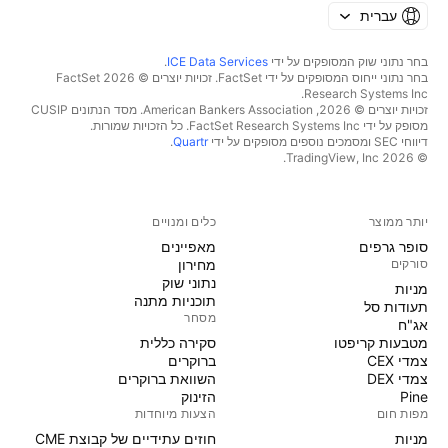
עברית
בחר נתוני שוק המסופקים על ידי
ICE Data Services
.
בחר נתוני ייחוס המסופקים על ידי FactSet. זכויות יוצרים © 2026 ‏FactSet
Research Systems Inc.‏
זכויות יוצרים © 2026, ‏American Bankers Association. מסד הנתונים CUSIP
מסופק על ידי FactSet Research Systems Inc. כל הזכויות שמורות.
דיווחי SEC ומסמכים נוספים מסופקים על ידי
Quartr
.
© 2026 ‏TradingView, Inc.‏
יותר ממוצר
כלים ומנויים
סופר גרפים
מאפיינים
סורקים
מחירון
נתוני שוק
מניות‏
תוכניות מתנה
תעודות סל
מסחר
אג"ח
מטבעות קריפטו
סקירה כללית
צמדי CEX
ברוקרים
צמדי DEX
השוואת ברוקרים
Pine
הזינוק
מפות חום
הצעות מיוחדות
מניות‏
חוזים עתידיים של קבוצת CME