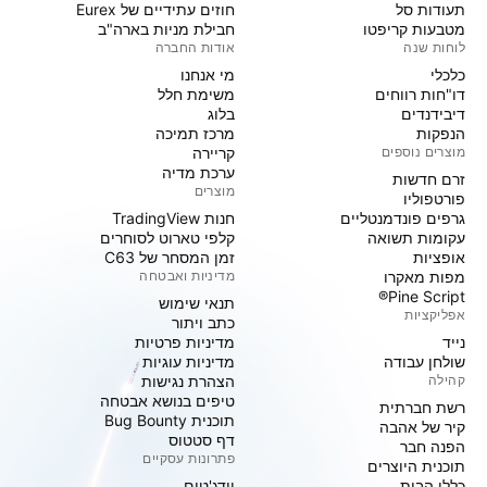
תעודות סל
חוזים עתידיים של Eurex
מטבעות קריפטו
חבילת מניות בארה"ב
לוחות שנה
אודות החברה
כלכלי
מי אנחנו
דו"חות רווחים
משימת חלל
דיבידנדים
בלוג
הנפקות
מרכז תמיכה
מוצרים נוספים
קריירה
ערכת מדיה
זרם חדשות
מוצרים
פורטפוליו
גרפים פונדמנטליים
חנות TradingView
עקומות תשואה
קלפי טארוט לסוחרים
אופציות
זמן המסחר של C63
מפות מאקרו
מדיניות ואבטחה
Pine Script®
תנאי שימוש
אפליקציות
כתב ויתור
נייד
מדיניות פרטיות
שולחן עבודה
מדיניות עוגיות
קהילה
הצהרת נגישות
טיפים בנושא אבטחה
רשת חברתית
תוכנית Bug Bounty
קיר של אהבה
דף סטטוס
הפנה חבר
פתרונות עסקיים
תוכנית היוצרים
כללי הבית
וידג'טים